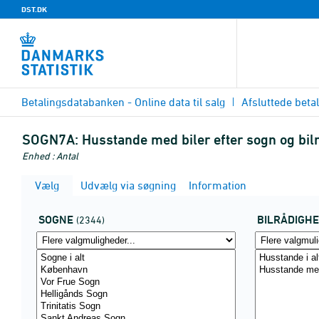
DST.DK
Betalingsdatabanken - Online data til salg
Afsluttede beta
SOGN7A:
Husstande med biler efter sogn og bi
Enhed : Antal
Vælg
Udvælg via søgning
Information
SOGNE
BILRÅDIGH
(2344)